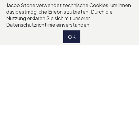
Jacob Stone verwendet technische Cookies, um Ihnen
das bestmögliche Erlebnis zu bieten. Durch die
Nutzung erklären Sie sich mit unserer
Datenschutzrichtlinie einverstanden.
OK
Startseite
Brunnen
Wandbrunnen
Wandbrunnen aus rosa Kalkstein mit Relief
Beschreibung:
Sehr eleganter Wandbrunnen mit Relief aus
zweifarbigem Kalkstein. Der Wasserhahn ist aus Bronze
handgeschmiedet. Bei diesem Modell hat unser
Bildhauer das Relief mit sehr viel Liebe zum Detail
eingearbeitet.