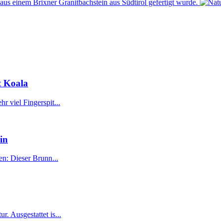
t Koala
r viel Fingerspit...
in
en: Dieser Brunn...
. Ausgestattet is...