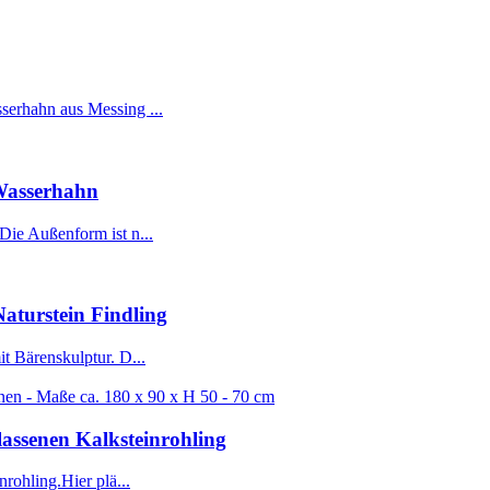
serhahn aus Messing ...
 Wasserhahn
Die Außenform ist n...
aturstein Findling
t Bärenskulptur. D...
assenen Kalksteinrohling
rohling.Hier plä...