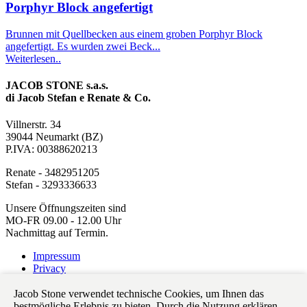
Porphyr Block angefertigt
Brunnen mit Quellbecken aus einem groben Porphyr Block
angefertigt. Es wurden zwei Beck...
Weiterlesen..
JACOB STONE s.a.s.
di Jacob Stefan e Renate & Co.
Villnerstr. 34
39044 Neumarkt (BZ)
P.IVA: 00388620213
Renate - 3482951205
Stefan - 3293336633
Unsere Öffnungszeiten sind
MO-FR 09.00 - 12.00 Uhr
Nachmittag auf Termin.
Impressum
Privacy
IT
Jacob Stone verwendet technische Cookies, um Ihnen das
DE
bestmögliche Erlebnis zu bieten. Durch die Nutzung erklären